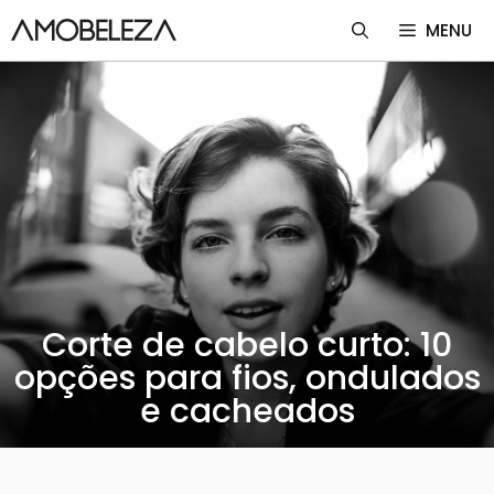
Pular
MENU
para
o
conteúdo
Corte de cabelo curto: 10
opções para fios, ondulados
e cacheados
Lara Damasio
29 de setembro de 2023
Cuidados com o Cabelo